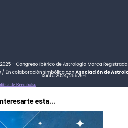
2025 – Congreso Ibérico de Astrología Marca Registrada
 / En colaboración simbólica con
Asociación de Astrol
Xunta 2024/26529-1
lítica de Reembolso
nteresarte esta...