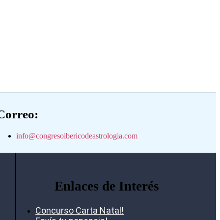
Correo:
info@congresoibericodeastrologia.com
Enlaces de Interés
Concurso Carta Natal!