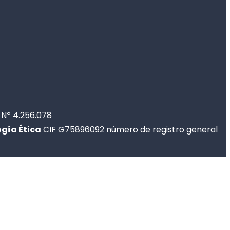
 Nº 4.256.078
ogía Ética
CIF G75896092 número de registro general