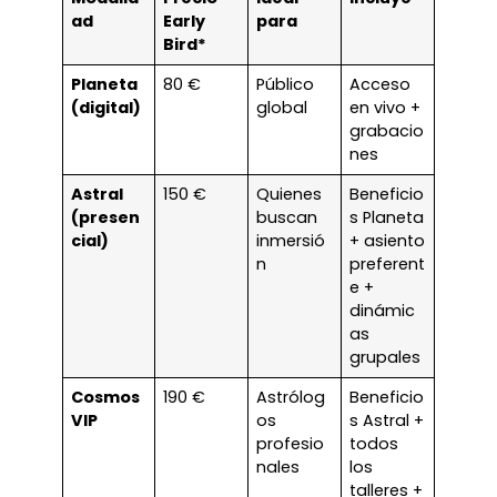
ad
Early
para
Bird*
Planeta
80 €
Público
Acceso
(digital)
global
en vivo +
grabacio
nes
Astral
150 €
Quienes
Beneficio
(presen
buscan
s Planeta
cial)
inmersió
+ asiento
n
preferent
e +
dinámic
as
grupales
Cosmos
190 €
Astrólog
Beneficio
VIP
os
s Astral +
profesio
todos
nales
los
talleres +