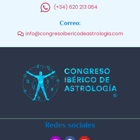
(+34) 620 213 064
Correo:
info@congresoibericodeastrologia.com
Redes sociales